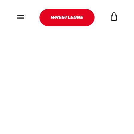
Przykładowa strona
Przykładowa strona. Strony są inne niż wpisy na blogu,
ponieważ nie tylko znajdują się zawsze w jednym
miejscu, ale także pojawiają się w menu witryny (w
większości motywów). Większość użytkowników
zaczyna od strony z informacjami o sobie, która
zapozna ich przed odwiedzającymi witrynę. Taka strona
może zawierać na przykład taką treść:
Cześć! Za dnia jestem kurierem rowerowym,
nocą próbuję swoich sił w aktorstwie, a to
jest moja witryna. Mieszkam w Krakowie,