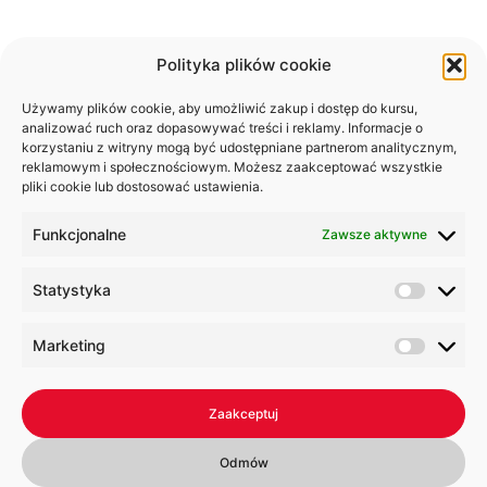
mam wspaniałego psa który wabi się Reks i
lubię piña coladę (oraz spacery, gdy pada
deszcz).
Polityka plików cookie
…albo coś takiego:
Używamy plików cookie, aby umożliwić zakup i dostęp do kursu,
analizować ruch oraz dopasowywać treści i reklamy. Informacje o
Firma XYZ Doohickey została założona w
korzystaniu z witryny mogą być udostępniane partnerom analitycznym,
reklamowym i społecznościowym. Możesz zaakceptować wszystkie
1971 roku i od tamtej pory dostarcza
pliki cookie lub dostosować ustawienia.
społeczeństwu dobrej jakości gadżety.
Znajdująca się w Gotham City XYZ zatrudnia
Funkcjonalne
Zawsze aktywne
ponad 2000 osób i robi niesamowite rzeczy
dla społeczności Gotham.
Statystyka
Jako nowy użytkownik WordPressa, powinieneś przejść
Marketing
do
swojego kokpitu
aby usunąć tę stronę i stworzyć
nowe z własną treścią. Dobrej zabawy!
Zaakceptuj
WrestleOne © 2026
Odmów
Prawa autorskie zastrzeżone